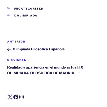
CATEGORÍAS
UNCATEGORIZED
ETIQUETAS
X OLIMPIADA
Navegación
Entrada
ANTERIOR
de
anterior:
Olimpiada Filosófica Española
entradas
Siguiente
SIGUIENTE
entrada
Realidad y apariencia en el mundo actual. IX
OLIMPIADA FILOSÓFICA DE MADRID
X
Facebook
Instagram