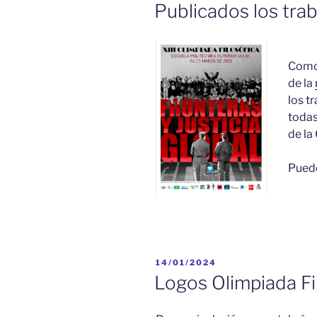
EL
Publicados los tra
Como
de la
los t
todas
de la
Pued
PUBLICADO
14/01/2024
EL
Logos Olimpiada Fi