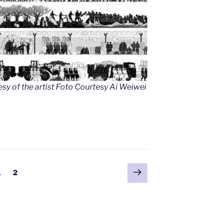
y of the artist Foto Courtesy Ai Weiwei
Siguiente
Página
Página
1
2
página