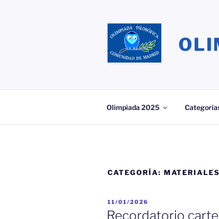
Saltar
al
contenido
OLI
Olimpiada 2025
Categoría
CATEGORÍA:
MATERIALE
PUBLICADO
11/01/2026
EL
Recordatorio carte