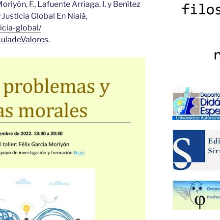
riyón, F., Lafuente Arriaga, I. y Benítez
 Justicia Global En Niaiá,
ticia-global/
uladeValores
.