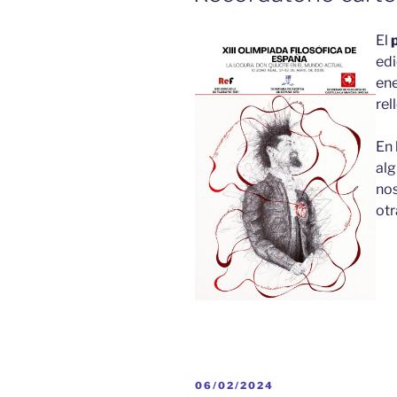
El
edi
ene
re
En 
al
nos
ot
PUBLICADO
06/02/2024