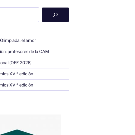
 Olimpiada: el amor
ión: profesores de la CAM
ional (OFE 2026)
mios XVIª edición
mios XVIª edición