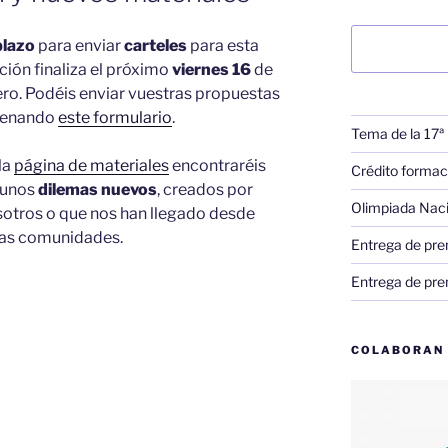
Buscar
plazo
para enviar
carteles
para esta
ción finaliza el próximo
viernes 16
de
ro. Podéis enviar vuestras propuestas
llenando
este formulario
.
Tema de la 17ª
la
página de materiales
encontraréis
Crédito formac
gunos
dilemas nuevos
, creados por
Olimpiada Nac
otros o que nos han llegado desde
ras comunidades.
Entrega de pre
Entrega de pre
COLABORAN