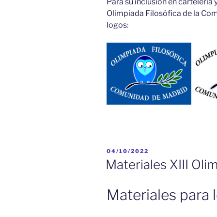
Para su inclusión en cartelería 
Olimpiada Filosófica de la Com
logos:
PUBLICADO
04/10/2022
EL
Materiales XIII Oli
Materiales para 