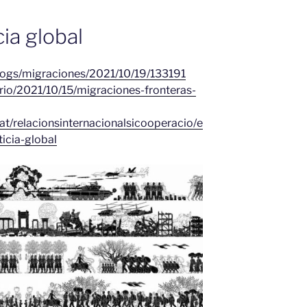
cia global
logs/migraciones/2021/10/19/133191
torio/2021/10/15/migraciones-fronteras-
at/relacionsinternacionalsicooperacio/e
icia-global