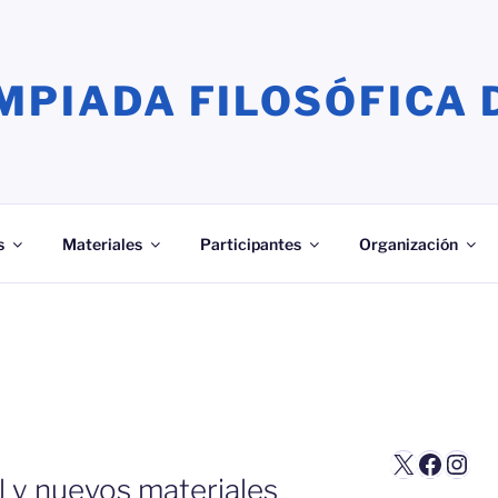
MPIADA FILOSÓFICA 
s
Materiales
Participantes
Organización
S
X
Faceb
Inst
l y nuevos materiales