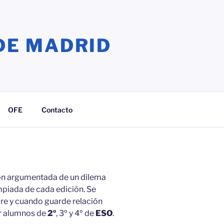
DE MADRID
OFE
Contacto
ón argumentada de un dilema
mpiada de cada edición.
Se
re y cuando guarde relación
ar alumnos de
2º
, 3º y 4º de
ESO
.