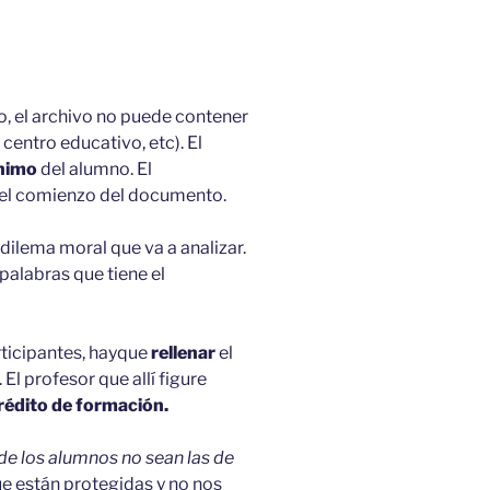
o, el archivo no puede contener
centro educativo, etc). El
nimo
del alumno. El
el comienzo del documento.
 dilema moral que va a analizar.
palabras que tiene el
ticipantes, hay
que
rellenar
el
.
El profesor que allí figure
rédito de formación.
de los alumnos no sean las de
e están protegidas y no nos