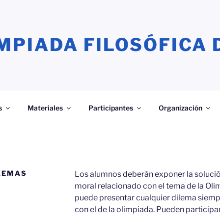
MPIADA FILOSÓFICA 
s
Materiales
Participantes
Organización
ILEMAS
Los alumnos deberán exponer la soluci
moral relacionado con el tema de la Oli
puede presentar cualquier dilema siemp
con el de la olimpiada. Pueden particip