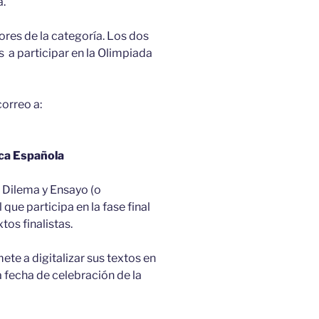
a.
res de la categoría. Los dos
 a participar en la Olimpiada
correo a:
ica Española
n Dilema y Ensayo (o
 que participa en la fase final
tos finalistas.
te a digitalizar sus textos en
a fecha de celebración de la