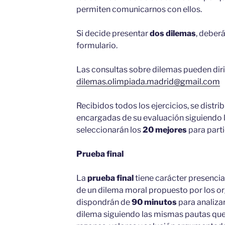
permiten comunicarnos con ellos.
Si decide presentar
dos dilemas
, deber
formulario.
Las c
onsultas
sobre dilemas pueden dirig
dilemas.olimpiada.madrid@gmail.com
Recibidos todos los ejercicios, se distri
encargadas de su evaluación siguiendo l
seleccionarán los
20 mejores
para partic
Prueba final
La
prueba final
tiene carácter presencial
de un dilema moral propuesto por los or
dispondrán de
90 minutos
para analizar
dilema siguiendo las mismas pautas que e