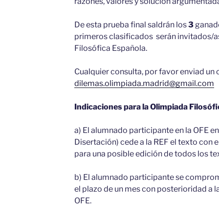
razones, valores y solución argumentad
De esta prueba final saldrán los
3
ganado
primeros clasificados serán invitados/as
Filosófica Española.
Cualquier consulta, por favor enviad un 
dilemas.olimpiada.madrid@gmail.com
Indicaciones para la Olimpiada Filosóf
a) El alumnado participante en la OFE e
Disertación) cede a la REF el texto con el
para una posible edición de todos los tex
b) El alumnado participante se comprome
el plazo de un mes con posterioridad a l
OFE.