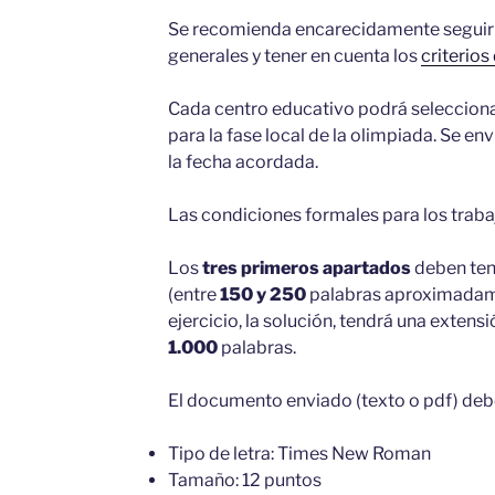
Se recomienda encarecidamente seguir
generales y tener en cuenta los
criterios
Cada centro educativo podrá seleccion
para la fase local de la olimpiada. Se en
la fecha acordada.
Las condiciones formales para los trabaj
Los
tres primeros apartados
deben ten
(entre
150 y 250
palabras aproximadam
ejercicio, la solución, tendrá una exten
1.000
palabras.
El documento enviado (texto o pdf) debe
Tipo de letra: Times New Roman
Tamaño: 12 puntos