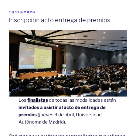
PUBLICADO
18/03/2026
EL
Inscripción acto entrega de premios
Los
finalistas
de todas las modalidades están
invitados a
asistir al acto de entrega de
premios
(jueves 9 de abril, Universidad
Autónoma de Madrid).