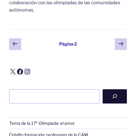
colaboración con las olimpiadas de las comunidades
autónomas.
Paginación
Página
Sigu
Página
2
anterior
pági
de
entradas
X
Facebook
Instagram
Buscar
Tema de la 17ª Olimpiada: el amor
Crédito formación: profesores de la CAM