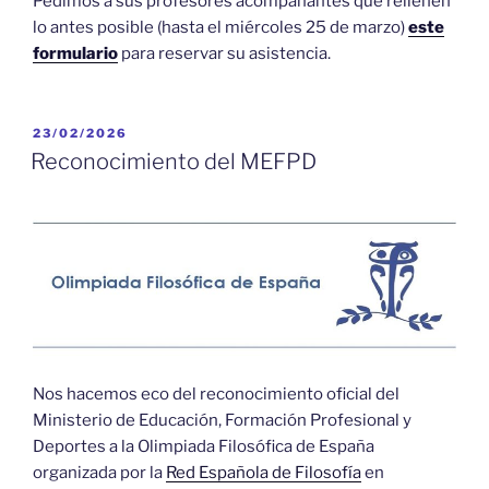
Pedimos a sus profesores acompañantes que rellenen
lo antes posible (hasta el miércoles 25 de marzo)
este
formulario
para reservar su asistencia.
PUBLICADO
23/02/2026
EL
Reconocimiento del MEFPD
Nos hacemos eco del reconocimiento oficial del
Ministerio de Educación, Formación Profesional y
Deportes a la Olimpiada Filosófica de España
organizada por la
Red Española de Filosofía
en