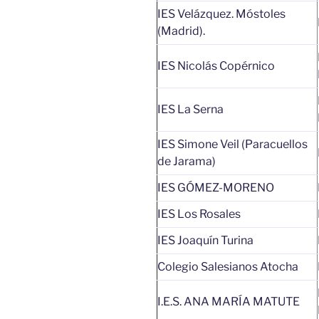
IES Velázquez. Móstoles
(Madrid).
IES Nicolás Copérnico
IES La Serna
IES Simone Veil (Paracuellos
de Jarama)
IES GÓMEZ-MORENO
IES Los Rosales
IES Joaquín Turina
Colegio Salesianos Atocha
I.E.S. ANA MARÍA MATUTE