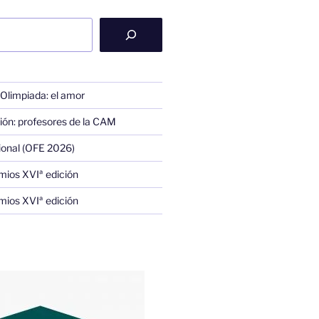
 Olimpiada: el amor
ión: profesores de la CAM
ional (OFE 2026)
mios XVIª edición
mios XVIª edición