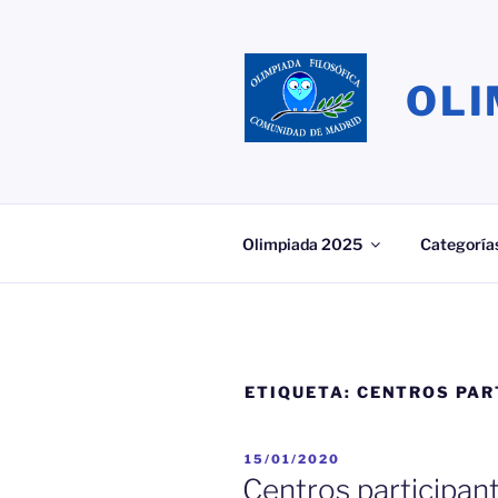
Saltar
al
contenido
OLI
Olimpiada 2025
Categoría
ETIQUETA:
CENTROS PAR
PUBLICADO
15/01/2020
EL
Centros participa