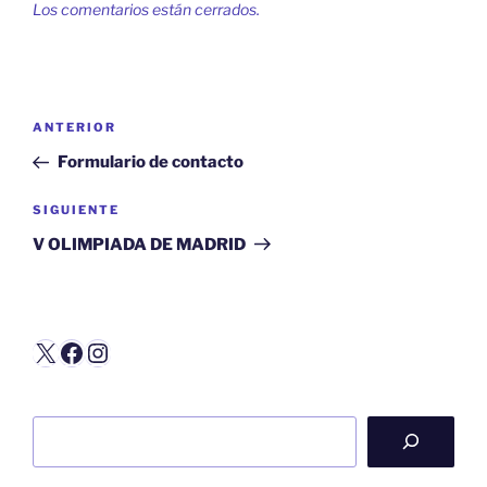
Los comentarios están cerrados.
Navegación
Entrada
ANTERIOR
de
anterior:
Formulario de contacto
entradas
Siguiente
SIGUIENTE
entrada
V OLIMPIADA DE MADRID
X
Facebook
Instagram
Buscar