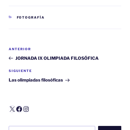
CATEGORÍAS
FOTOGRAFÍA
Navegación
Entrada
ANTERIOR
de
anterior:
JORNADA IX OLIMPIADA FILOSÓFICA
entradas
Siguiente
SIGUIENTE
entrada
Las olimpiadas filosóficas
X
Facebook
Instagram
Buscar