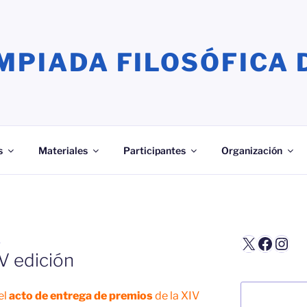
MPIADA FILOSÓFICA 
s
Materiales
Participantes
Organización
X
Faceb
Inst
A
V edición
Buscar
el
acto de entrega de premios
de la XIV