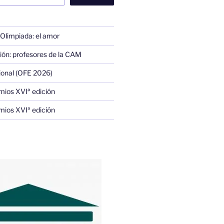
 Olimpiada: el amor
ión: profesores de la CAM
ional (OFE 2026)
mios XVIª edición
mios XVIª edición