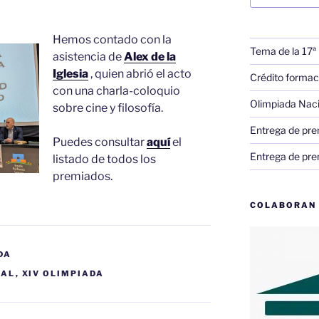
Hemos contado con la
Tema de la 17ª
asistencia de
Alex de la
Iglesia
, quien abrió el acto
Crédito formac
con una charla-coloquio
Olimpiada Nac
sobre cine y filosofía.
Entrega de pre
Puedes consultar
aquí
el
Entrega de pre
listado de todos los
premiados.
COLABORAN
DA
NAL
,
XIV OLIMPIADA