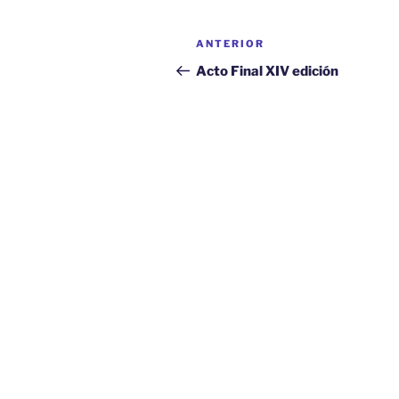
Navegación
Entrada
ANTERIOR
de
anterior:
Acto Final XIV edición
entradas