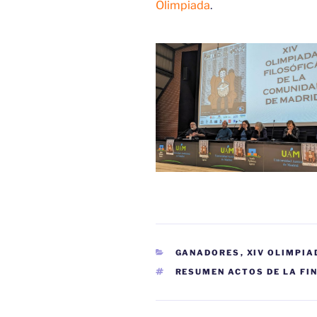
Olimpiada
.
CATEGORÍAS
GANADORES
,
XIV OLIMPIA
ETIQUETAS
RESUMEN ACTOS DE LA FI