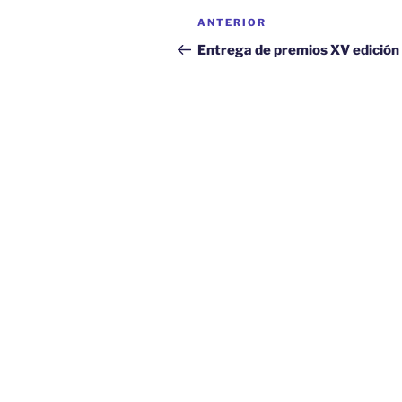
Navegación
Entrada
ANTERIOR
de
anterior:
Entrega de premios XV edición
entradas