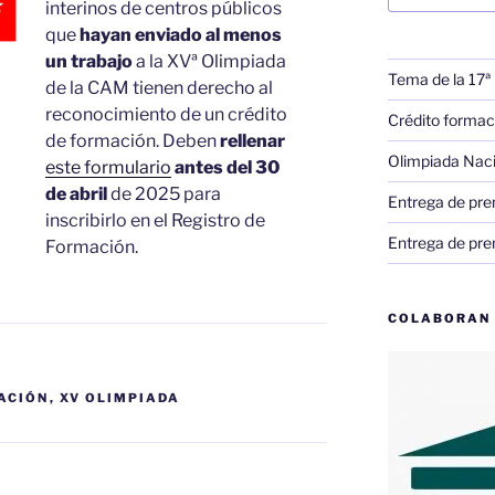
interinos de centros públicos
que
hayan enviado al menos
un trabajo
a la XVª Olimpiada
Tema de la 17ª
de la CAM tienen derecho al
reconocimiento de un crédito
Crédito formac
de formación. Deben
rellenar
Olimpiada Nac
este formulario
antes del 30
de abril
de 2025 para
Entrega de pre
inscribirlo en el Registro de
Entrega de pre
Formación.
COLABORAN
ACIÓN
,
XV OLIMPIADA