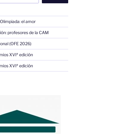
 Olimpiada: el amor
ión: profesores de la CAM
ional (OFE 2026)
mios XVIª edición
mios XVIª edición