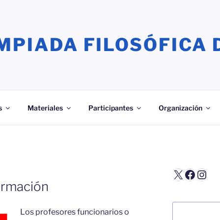
MPIADA FILOSÓFICA 
s
Materiales
Participantes
Organización
X
Faceb
Inst
formación
Buscar
Los profesores funcionarios o