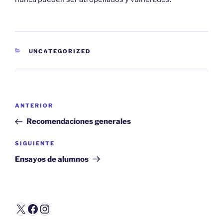
CATEGORÍAS
UNCATEGORIZED
Navegación
Entrada
ANTERIOR
de
anterior:
Recomendaciones generales
entradas
Siguiente
SIGUIENTE
entrada
Ensayos de alumnos
X
Facebook
Instagram